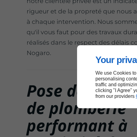
notre clientèle privée est un indicat
rigueur et de la propreté que nous
à chaque intervention. Nous somme
qu'il vous faut pour des travaux dura
réalisés dans le respect des délais 
Nogaro.
Your priva
We use Cookies to
personalising conte
Pose de systè
traffic and optimizi
clicking "I Agree" 
from our providers
de plomberie
performant à