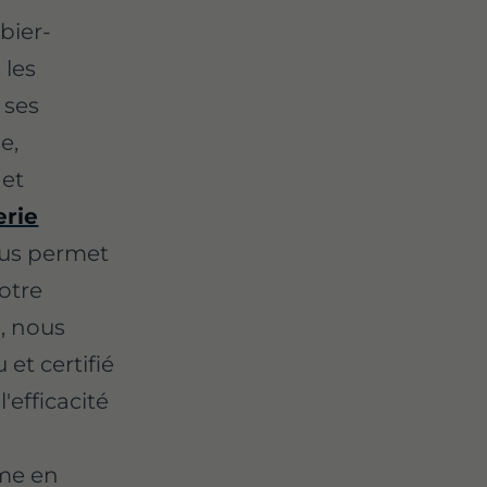
bier-
 les
 ses
e,
 et
rie
ous permet
otre
e, nous
et certifié
l'efficacité
mme en