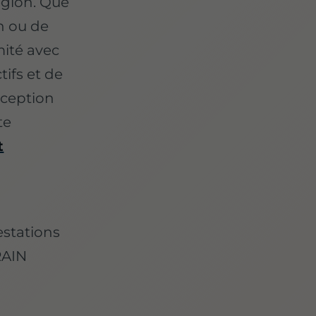
région. Que
n ou de
mité avec
ifs et de
éception
te
t
estations
RAIN