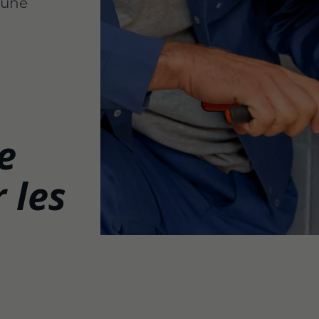
 une
e
 les