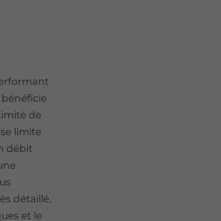
performant
bénéficie
ximité de
e limite
un débit
 une
ous
s détaillé,
ques et le