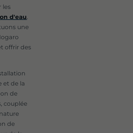
 les
ion d'eau
.
tuons une
Nogaro
 offrir des
tallation
 et de la
tion de
, couplée
gnature
ion de