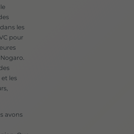
le
des
 dans les
PVC pour
leures
 Nogaro.
 des
et les
rs,
us avons