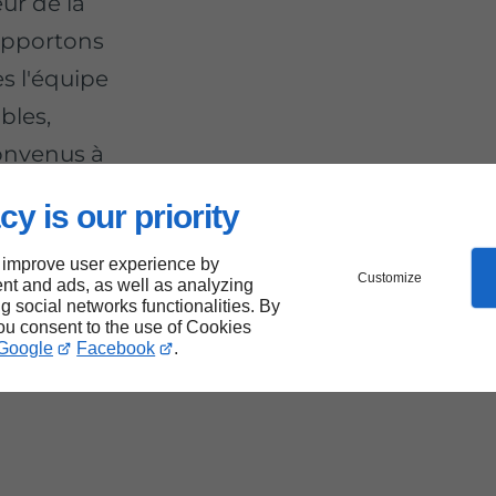
eur de la
 apportons
s l'équipe
bles,
convenus à
cy is our priority
 improve user experience by
Customize
nt and ads, as well as analyzing
me
ng social networks functionalities. By
you consent to the use of Cookies
Google
Facebook
.